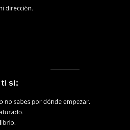
i dirección.
i si:
ro no sabes por dónde empezar.
saturado.
ibrio.